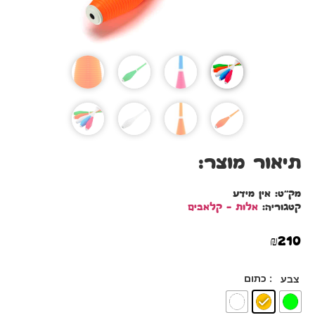
תיאור מוצר:
מק"ט:
אין מידע
קטגוריה:
אלות – קלאבים
₪
210
: כתום
צבע