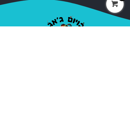
חברת בויום ג'אג נוסדה בשנת 2000, על ידי אופיר סלע
המכונה בויום. מאז הקמתה ועד היום החברה מספקת ציוד
מקצועי לקרקסים ואנשי להטטוטים, חובבים ומקצועיים.
בתי ספר, עמותות, מדריכים ואנשי במה בתחום הקרקס,
האקרטבטיקה והג'אגלינג.
ניווט מהיר
קטגוריות
אודות
כדורי ג'אגלינג
יצירת קשר
פלאוור ודבל סטיק
מדיניות פרטיות
דיאבולו
תנאי שימוש
פויז
הולה הופ