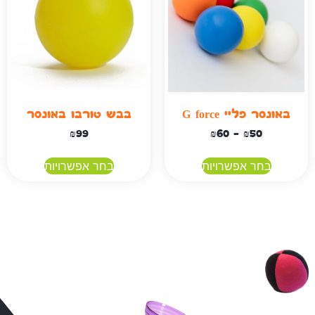
באונסר פליי G force
בבש טורבו באונסר
₪
99
₪
60
–
₪
50
בחר אפשרויות
בחר אפשרויות