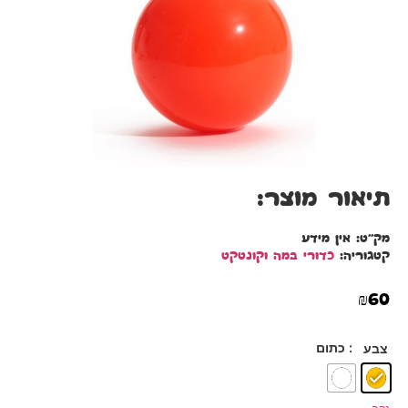
תיאור מוצר:
מק"ט:
אין מידע
קטגוריה:
כדורי במה וקונטקט
₪
60
: כתום
צבע