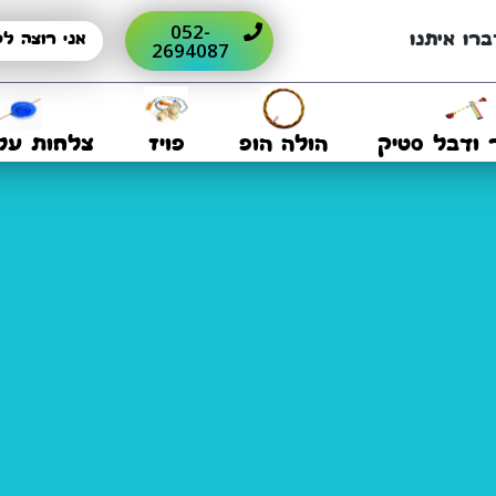
052-
ברו איתנו
2694087
 ודבל סטיק
הולה הופ
פויז
צלחות על