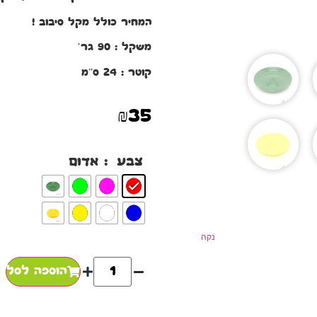
המחיר כולל מקל סיבוב !
משקל : 90 גר’
קוטר : 24 ס”מ
₪
35
: אדום
צבע
נקה
הוספה לסל