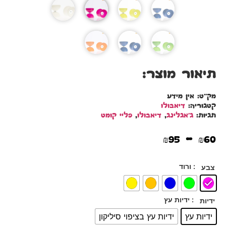
תיאור מוצר:
מק"ט:
אין מידע
קטגוריה:
דיאבולו
תגיות:
ג'אגלינג
,
דיאבולו
,
פליי קומט
–
₪
95
₪
60
: ורוד
צבע
: ידיות עץ
ידיות
ידיות עץ
ידיות עץ בציפוי סיליקון