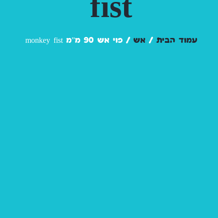
fist
עמוד הבית
/
אש
/ פוי אש 90 מ”מ monkey fist