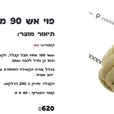
פוי אש 90 מ”מ monkey fist
תיאור מוצר:
קטגוריה:
אש
עשוי 100 אחוז חבל קבלר
וכמו כן גודל להבה עצום.
בגלל צורת הקשירה המיוחדת ש
“זנב שביט”.
הקבלר יחזיק כ 200 הדלקות.
קוטר האגרוף : 90 מ”מ
₪
620