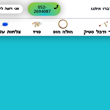
052-
ברו איתנו
2694087
 ודבל סטיק
הולה הופ
פויז
צלחות על