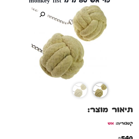
פוי אש 80 מ”מ monkey fist
תיאור מוצר:
קטגוריה:
אש
₪
540