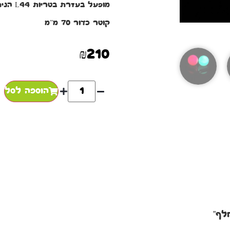
מופעל בעזרת בטריות L44 הניתנות להחלפה בקלות (מגיעות עם המוצר)
קוטר כדור 70 מ”מ
₪
210
הוספה לסל
לף”