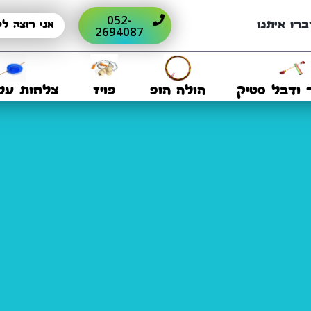
052-
ברו איתנו
2694087
 ודבל סטיק
הולה הופ
פויז
צלחות על