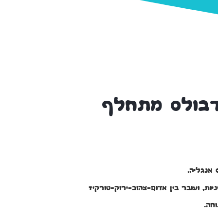
ודבולס מתחלף
 אנגליה.
ת, ועובר בין אדום-צהוב-ירוק-טורקיז
וחה.