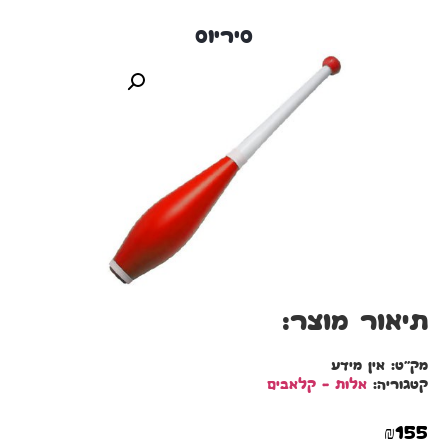
סיריוס
תיאור מוצר:
מק"ט:
אין מידע
קטגוריה:
אלות – קלאבים
₪
155