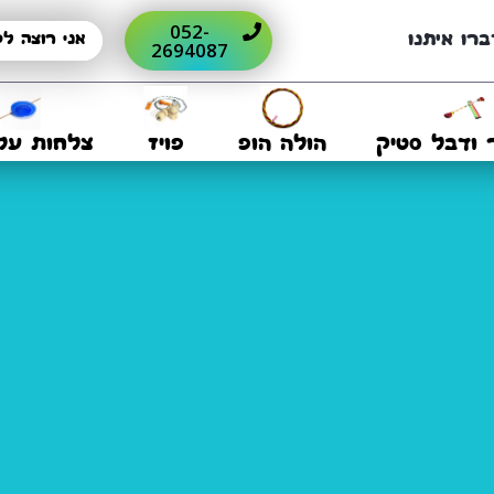
052-
ברו איתנו
2694087
 ודבל סטיק
הולה הופ
פויז
צלחות על