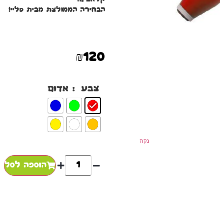
הבחירה הממולצת מבית פליי!
₪
120
: אדום
צבע
נקה
הוספה לסל