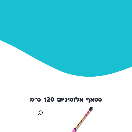
סטאף אלומיניום 120 ס”מ