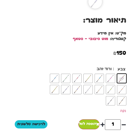
תיאור מוצר:
מק"ט:
אין מידע
קטגוריה:
מוט סיבובי - סטאף
₪
150
: ורוד זהב
צבע
נקה
הוספה לסל
לרכישה טלפונית