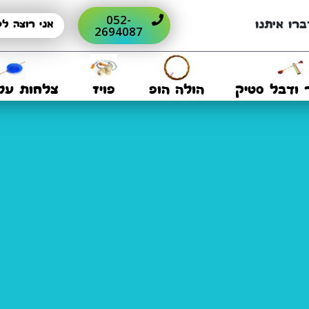
052-
ברו איתנו
2694087
 ודבל סטיק
הולה הופ
פויז
צלחות על