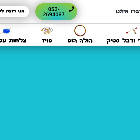
052-
ברו איתנו
2694087
 ודבל סטיק
הולה הופ
פויז
צלחות על