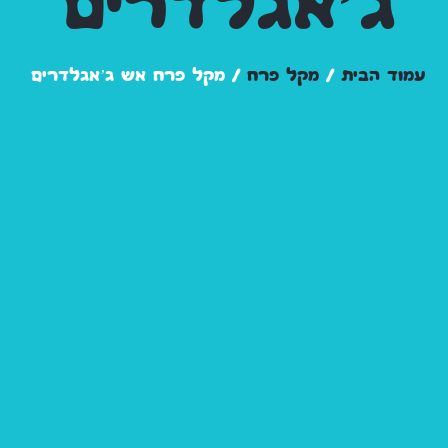
ג’אגלדרים
עמוד הבית
/
מקל פרח
/ מקל פרח אש ג’אגלדרים