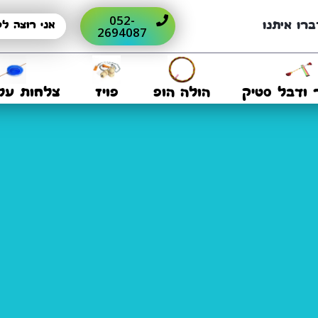
052-
ברו איתנו
2694087
 ודבל סטיק
הולה הופ
פויז
צלחות על