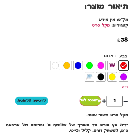
תיאור מוצר:
מק"ט:
אין מידע
קטגוריה:
מקל סרט
₪
38
: אדום
צבע
נקה
הוספה לסל
לרכישה טלפונית
מקל סרט ביצור עצמי.
ידית עץ וסרט בד באורך של שלושה מ’ וברוחב של ארבעה
ס”מ, למשחק זורם, קליל וכייפי.