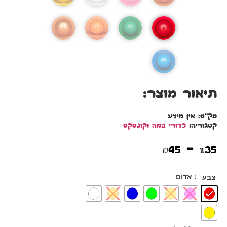
תיאור מוצר:
מק"ט:
אין מידע
קטגוריה:
כדורי במה וקונטקט
–
₪
45
₪
35
: אדום
צבע