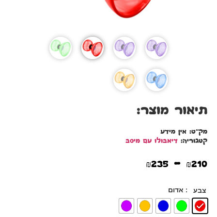
תיאור מוצר:
מק"ט:
אין מידע
קטגוריה:
דיאבולו עם מיסב
–
₪
235
₪
210
: אדום
צבע