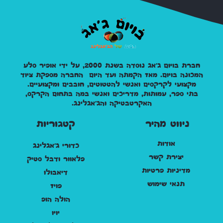
חברת בויום ג'אג נוסדה בשנת 2000, על ידי אופיר סלע
המכונה בויום. מאז הקמתה ועד היום החברה מספקת ציוד
מקצועי לקרקסים ואנשי להטטוטים, חובבים ומקצועיים.
בתי ספר, עמותות, מדריכים ואנשי במה בתחום הקרקס,
האקרטבטיקה והג'אגלינג.
ניווט מהיר
קטגוריות
אודות
כדורי ג'אגלינג
יצירת קשר
פלאוור ודבל סטיק
מדיניות פרטיות
דיאבולו
תנאי שימוש
פויז
הולה הופ
יויו