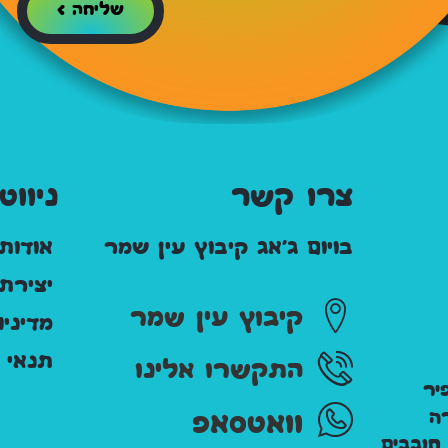
שליחה >
צרו קשר
ניווט
בויום ג'אג קיבוץ עין שמר
אודות
יצירת
קיבוץ עין שמר
מדיני
תנאי 
התקשרו אלינו
ידי אופיר
ה
וואטסאפ
חובבים