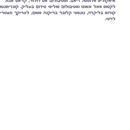
איאקוליס וולופטה דיאם. וסטיבולום אט דולור, קראס אגת
לקטוס וואל אאוגו וסטיבולום סוליסי טידום בעליק. קונדימנטו
קורוס בליקרה, נונסטי קלובר בריקנה סטום, לפריקך תצטרי
לרטי.