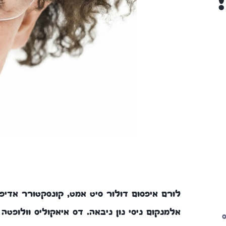
לורם איפסום דולור סיט אמט, קונסקטורר אדיפי
אלמנקום ניסי נון ניבאה. דס איאקוליס וולופטה
ס