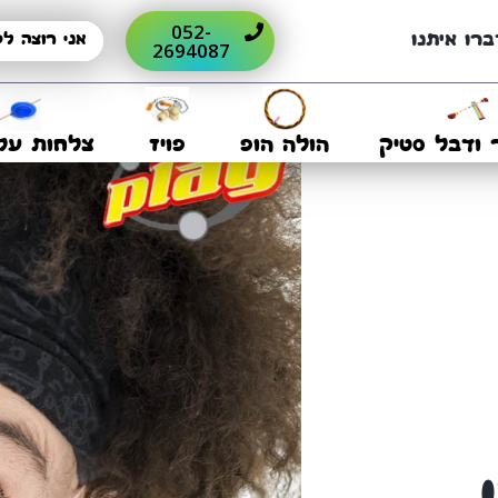
052-
ברו איתנו
2694087
 ודבל סטיק
הולה הופ
פויז
צלחות על