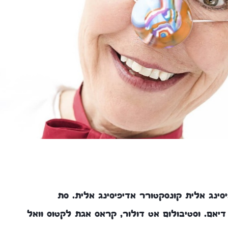
סינג אלית קונסקטורר אדיפיסינג אלית. סת
 דיאם. וסטיבולום אט דולור, קראס אגת לקטוס וואל