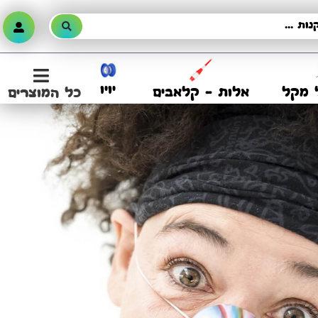
יויו
 מקל
אלות – קלאבים
כל המוצרים