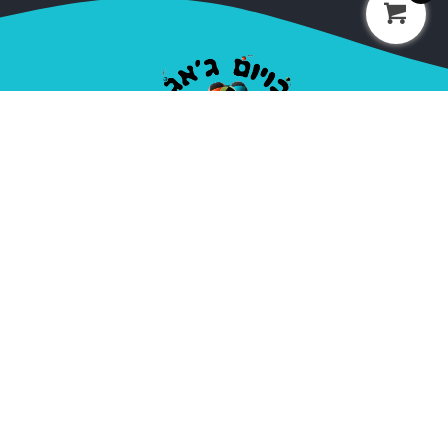
חברת בויום ג'אג נוסדה בשנת 2000, על ידי אופיר סלע
המכונה בויום. מאז הקמתה ועד היום החברה מספקת ציוד
מקצועי לקרקסים ואנשי להטטוטים, חובבים ומקצועיים.
בתי ספר, עמותות, מדריכים ואנשי במה בתחום הקרקס,
האקרטבטיקה והג'אגלינג.
ניווט מהיר
קטגוריות
אודות
כדורי ג'אגלינג
יצירת קשר
פלאוור ודבל סטיק
מדיניות פרטיות
דיאבולו
תנאי שימוש
פויז
הולה הופ