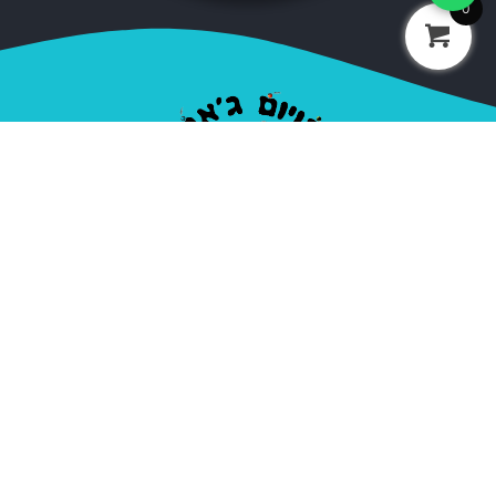
0
חברת בויום ג'אג נוסדה בשנת 2000, על ידי אופיר סלע
המכונה בויום. מאז הקמתה ועד היום החברה מספקת ציוד
מקצועי לקרקסים ואנשי להטטוטים, חובבים ומקצועיים.
בתי ספר, עמותות, מדריכים ואנשי במה בתחום הקרקס,
האקרטבטיקה והג'אגלינג.
ניווט מהיר
קטגוריות
אודות
כדורי ג'אגלינג
יצירת קשר
פלאוור ודבל סטיק
מדיניות פרטיות
דיאבולו
תנאי שימוש
פויז