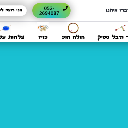
052-
ברו איתנו
2694087
 ודבל סטיק
הולה הופ
פויז
צלחות על