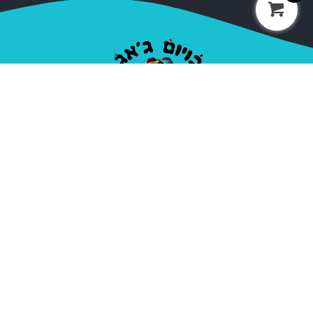
חברת בויום ג'אג נוסדה בשנת 2000, על ידי אופיר סלע
המכונה בויום. מאז הקמתה ועד היום החברה מספקת ציוד
מקצועי לקרקסים ואנשי להטטוטים, חובבים ומקצועיים.
בתי ספר, עמותות, מדריכים ואנשי במה בתחום הקרקס,
האקרטבטיקה והג'אגלינג.
ניווט מהיר
קטגוריות
אודות
כדורי ג'אגלינג
יצירת קשר
פלאוור ודבל סטיק
מדיניות פרטיות
דיאבולו
תנאי שימוש
פויז
הולה הופ