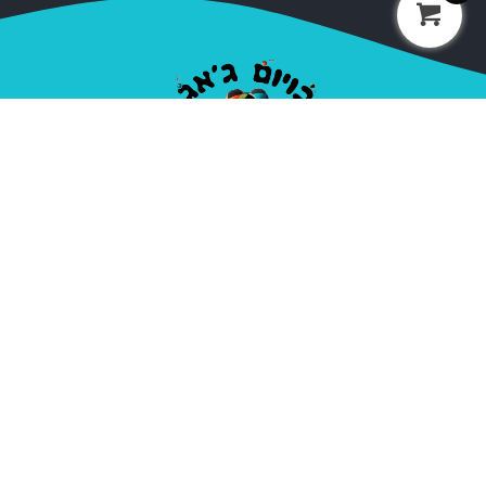
חברת בויום ג'אג נוסדה בשנת 2000, על ידי אופיר סלע
המכונה בויום. מאז הקמתה ועד היום החברה מספקת ציוד
מקצועי לקרקסים ואנשי להטטוטים, חובבים ומקצועיים.
בתי ספר, עמותות, מדריכים ואנשי במה בתחום הקרקס,
האקרטבטיקה והג'אגלינג.
ניווט מהיר
קטגוריות
אודות
כדורי ג'אגלינג
יצירת קשר
פלאוור ודבל סטיק
מדיניות פרטיות
דיאבולו
תנאי שימוש
פויז
הולה הופ