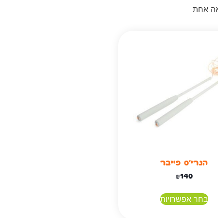
אה אחת
הנרי'ס פייבר
₪
140
בחר אפשרויות