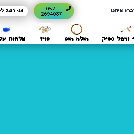
052-
ברו איתנו
2694087
 ודבל סטיק
הולה הופ
פויז
צלחות על