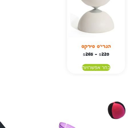
הנרי'ס סירקס
₪
265
–
₪
220
בחר אפשרויות