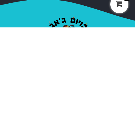
חברת בויום ג'אג נוסדה בשנת 2000, על ידי אופיר סלע
המכונה בויום. מאז הקמתה ועד היום החברה מספקת ציוד
מקצועי לקרקסים ואנשי להטטוטים, חובבים ומקצועיים.
בתי ספר, עמותות, מדריכים ואנשי במה בתחום הקרקס,
האקרטבטיקה והג'אגלינג.
ניווט מהיר
קטגוריות
אודות
כדורי ג'אגלינג
יצירת קשר
פלאוור ודבל סטיק
מדיניות פרטיות
דיאבולו
תנאי שימוש
פויז
הולה הופ